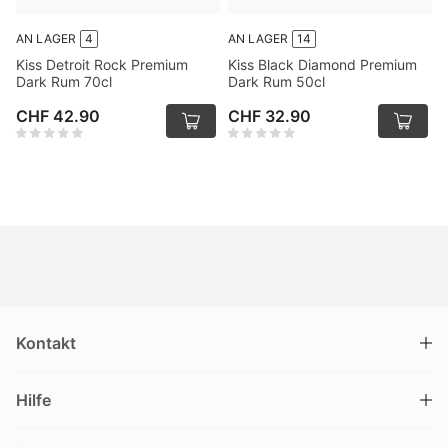
AN LAGER
4
AN LAGER
14
Kiss Detroit Rock Premium
Kiss Black Diamond Premium
Dark Rum 70cl
Dark Rum 50cl
CHF 42.90
CHF 32.90
Kontakt
DRINKS.CH / Silverbogen AG
Hilfe
Nüschelerstrasse 35
8001 Zürich
FAQ
Schweiz