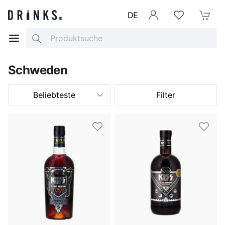
DE
Anmelden
Merkliste
Mein War
Search
Schweden
Beliebteste
Filter