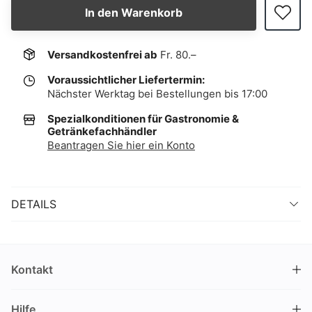
In den Warenkorb
Versandkostenfrei ab
Fr. 80.–
Voraussichtlicher Liefertermin:
Nächster Werktag bei Bestellungen bis 17:00
Spezialkonditionen für Gastronomie &
Getränkefachhändler
Beantragen Sie hier ein Konto
DETAILS
Kontakt
DRINKS.CH / Silverbogen AG
Hilfe
Nüschelerstrasse 35