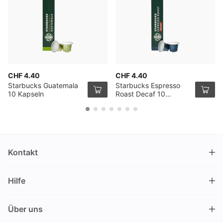
CHF 4.40
CHF 4.40
Starbucks Guatemala
Starbucks Espresso
10 Kapseln
Roast Decaf 10
Kapseln
Kontakt
DRINKS.CH / Silverbogen AG
Hilfe
Nüschelerstrasse 35
8001 Zürich
FAQ
Schweiz
Über uns
Bestellvorgang