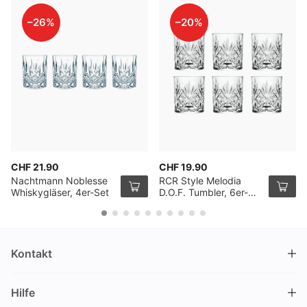
–26%
–20%
CHF 21.90
CHF 19.90
Nachtmann Noblesse
RCR Style Melodia
Whiskygläser, 4er-Set
D.O.F. Tumbler, 6er-
Pack
Kontakt
DRINKS.CH / Silverbogen AG
Hilfe
Nüschelerstrasse 35