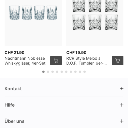
CHF 21.90
CHF 19.90
Nachtmann Noblesse
RCR Style Melodia
Whiskygläser, 4er-Set
D.O.F. Tumbler, 6er-
Pack
Kontakt
DRINKS.CH / Silverbogen AG
Hilfe
Nüschelerstrasse 35
8001 Zürich
FAQ
Schweiz
Über uns
Bestellvorgang