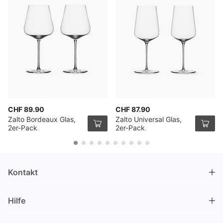
CHF 89.90
CHF 87.90
Zalto Bordeaux Glas,
Zalto Universal Glas,
2er-Pack
2er-Pack
Kontakt
DRINKS.CH / Silverbogen AG
Hilfe
Nüschelerstrasse 35
8001 Zürich
FAQ