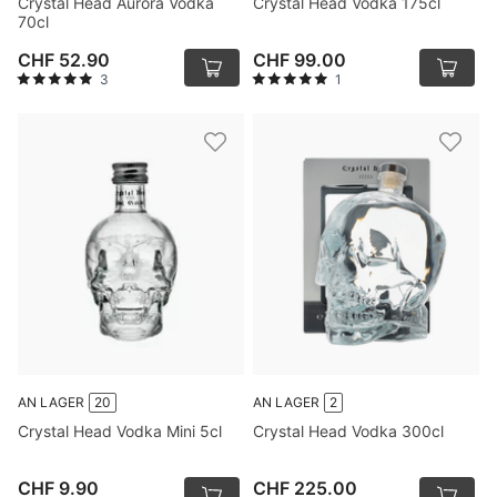
Crystal Head Aurora Vodka
Crystal Head Vodka 175cl
70cl
CHF 52.90
CHF 99.00
3
1
AN LAGER
20
AN LAGER
2
Crystal Head Vodka Mini 5cl
Crystal Head Vodka 300cl
CHF 9.90
CHF 225.00