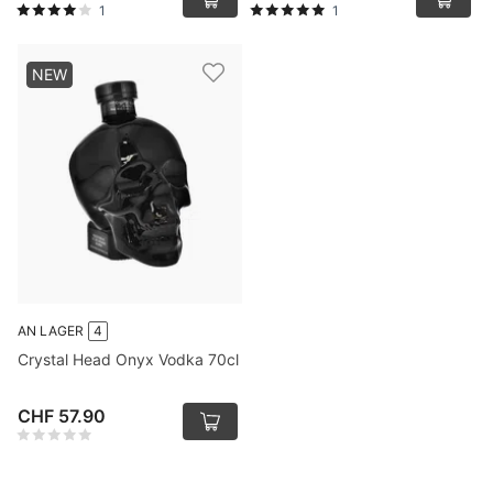
1
1
NEW
AN LAGER
4
Crystal Head Onyx Vodka 70cl
CHF 57.90