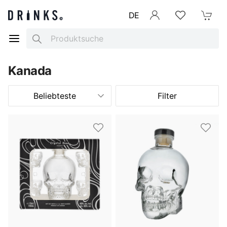
DE
Anmelden
Merkliste
Mein War
Search
Kanada
Beliebteste
Filter