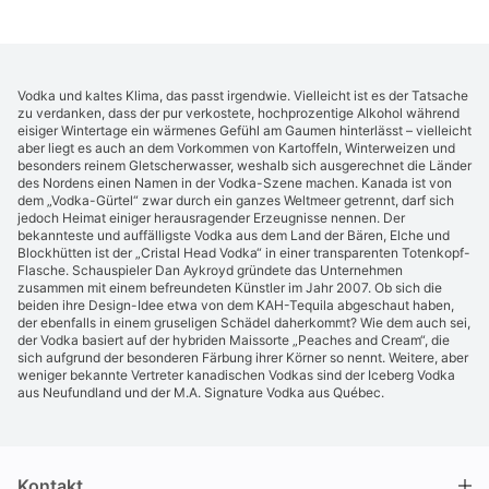
Vodka und kaltes Klima, das passt irgendwie. Vielleicht ist es der Tatsache
zu verdanken, dass der pur verkostete, hochprozentige Alkohol während
eisiger Wintertage ein wärmenes Gefühl am Gaumen hinterlässt – vielleicht
aber liegt es auch an dem Vorkommen von Kartoffeln, Winterweizen und
besonders reinem Gletscherwasser, weshalb sich ausgerechnet die Länder
des Nordens einen Namen in der Vodka-Szene machen. Kanada ist von
dem „Vodka-Gürtel“ zwar durch ein ganzes Weltmeer getrennt, darf sich
jedoch Heimat einiger herausragender Erzeugnisse nennen. Der
bekannteste und auffälligste Vodka aus dem Land der Bären, Elche und
Blockhütten ist der „Cristal Head Vodka“ in einer transparenten Totenkopf-
Flasche. Schauspieler Dan Aykroyd gründete das Unternehmen
zusammen mit einem befreundeten Künstler im Jahr 2007. Ob sich die
beiden ihre Design-Idee etwa von dem KAH-Tequila abgeschaut haben,
der ebenfalls in einem gruseligen Schädel daherkommt? Wie dem auch sei,
der Vodka basiert auf der hybriden Maissorte „Peaches and Cream“, die
sich aufgrund der besonderen Färbung ihrer Körner so nennt. Weitere, aber
weniger bekannte Vertreter kanadischen Vodkas sind der Iceberg Vodka
aus Neufundland und der M.A. Signature Vodka aus Québec.
Kontakt