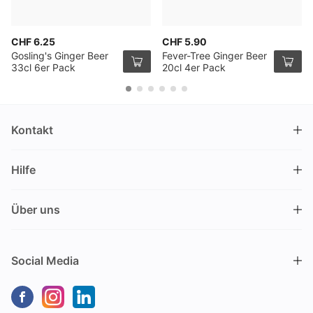
CHF 6.25
CHF 5.90
Gosling's Ginger Beer
Fever-Tree Ginger Beer
33cl 6er Pack
20cl 4er Pack
Kontakt
DRINKS.CH / Silverbogen AG
Hilfe
Nüschelerstrasse 35
8001 Zürich
FAQ
Schweiz
Über uns
Bestellvorgang
Kundendienst
Kontakt
Gutschein einlösen
+41 44 520 09 09
Social Media
info@drinks.ch
Über uns
Lieferung & Abholung
Montag bis Freitag
Geschichte
Zahlungsoptionen
9.00 – 12.00 und 13.30 – 17.00
Nachhaltigkeit
Transportschaden