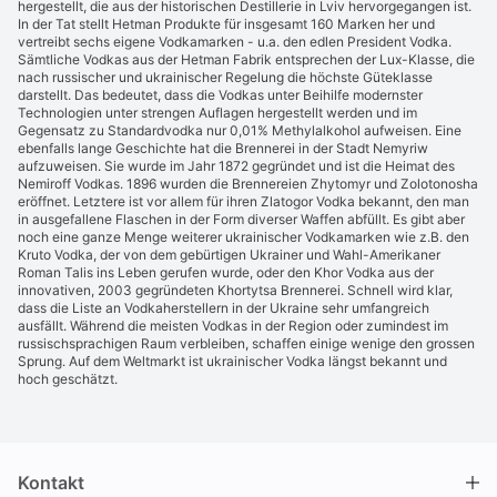
hergestellt, die aus der historischen Destillerie in Lviv hervorgegangen ist.
In der Tat stellt Hetman Produkte für insgesamt 160 Marken her und
vertreibt sechs eigene Vodkamarken - u.a. den edlen President Vodka.
Sämtliche Vodkas aus der Hetman Fabrik entsprechen der Lux-Klasse, die
nach russischer und ukrainischer Regelung die höchste Güteklasse
darstellt. Das bedeutet, dass die Vodkas unter Beihilfe modernster
Technologien unter strengen Auflagen hergestellt werden und im
Gegensatz zu Standardvodka nur 0,01% Methylalkohol aufweisen. Eine
ebenfalls lange Geschichte hat die Brennerei in der Stadt Nemyriw
aufzuweisen. Sie wurde im Jahr 1872 gegründet und ist die Heimat des
Nemiroff Vodkas. 1896 wurden die Brennereien Zhytomyr und Zolotonosha
eröffnet. Letztere ist vor allem für ihren Zlatogor Vodka bekannt, den man
in ausgefallene Flaschen in der Form diverser Waffen abfüllt. Es gibt aber
noch eine ganze Menge weiterer ukrainischer Vodkamarken wie z.B. den
Kruto Vodka, der von dem gebürtigen Ukrainer und Wahl-Amerikaner
Roman Talis ins Leben gerufen wurde, oder den Khor Vodka aus der
innovativen, 2003 gegründeten Khortytsa Brennerei. Schnell wird klar,
dass die Liste an Vodkaherstellern in der Ukraine sehr umfangreich
ausfällt. Während die meisten Vodkas in der Region oder zumindest im
russischsprachigen Raum verbleiben, schaffen einige wenige den grossen
Sprung. Auf dem Weltmarkt ist ukrainischer Vodka längst bekannt und
hoch geschätzt.
Kontakt