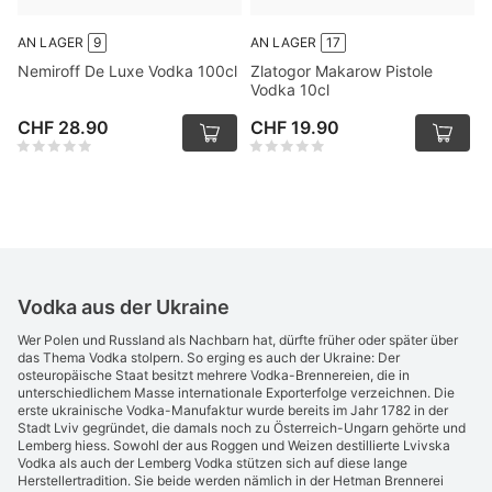
AN LAGER
9
AN LAGER
17
Nemiroff De Luxe Vodka 100cl
Zlatogor Makarow Pistole
Vodka 10cl
CHF 28.90
CHF 19.90
Vodka aus der Ukraine
Wer Polen und Russland als Nachbarn hat, dürfte früher oder später über
das Thema Vodka stolpern. So erging es auch der Ukraine: Der
osteuropäische Staat besitzt mehrere Vodka-Brennereien, die in
unterschiedlichem Masse internationale Exporterfolge verzeichnen. Die
erste ukrainische Vodka-Manufaktur wurde bereits im Jahr 1782 in der
Stadt Lviv gegründet, die damals noch zu Österreich-Ungarn gehörte und
Lemberg hiess. Sowohl der aus Roggen und Weizen destillierte Lvivska
Vodka als auch der Lemberg Vodka stützen sich auf diese lange
Herstellertradition. Sie beide werden nämlich in der Hetman Brennerei