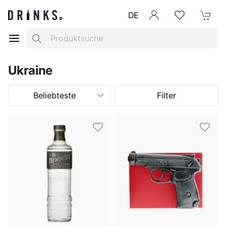
DE
Anmelden
Merkliste
Mein War
Search
Ukraine
Beliebteste
Filter