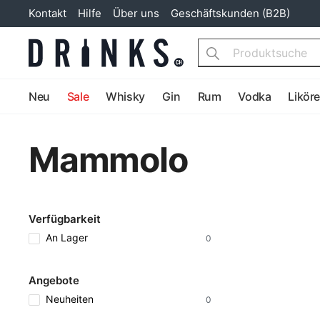
Kontakt
Hilfe
Über uns
Geschäftskunden (B2B)
Search
Neu
Sale
Whisky
Gin
Rum
Vodka
Likör
Mammolo
Verfügbarkeit
An Lager
0
Angebote
Neuheiten
0