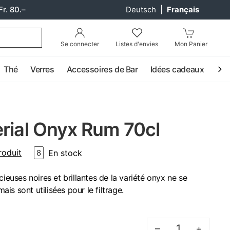
Fr. 80.–
Deutsch
|
Français
Se connecter
Listes d'envies
Mon Panier
Thé
Verres
Accessoires de Bar
Idées cadeaux
Coc
rial Onyx Rum 70cl
roduit
En stock
8
cieuses noires et brillantes de la variété onyx ne se
mais sont utilisées pour le filtrage.
–
+