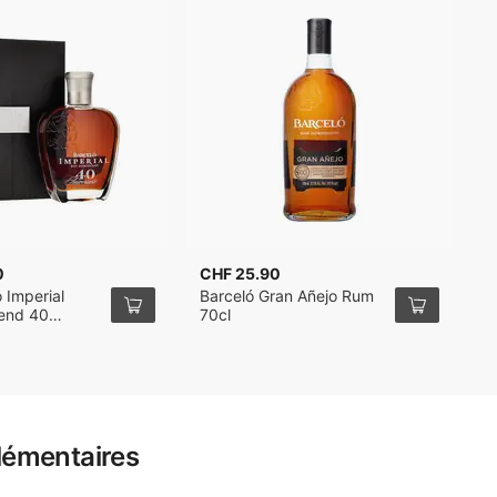
0
CHF 25.90
C
 Imperial
Barceló Gran Añejo Rum
B
end 40
70cl
B
 70cl
7
lémentaires