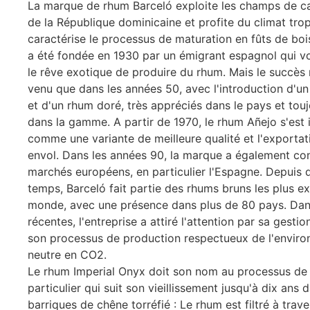
La marque de rhum Barceló exploite les champs de c
de la République dominicaine et profite du climat trop
caractérise le processus de maturation en fûts de bois
a été fondée en 1930 par un émigrant espagnol qui vou
le rêve exotique de produire du rhum. Mais le succès 
venu que dans les années 50, avec l'introduction d'u
et d'un rhum doré, très appréciés dans le pays et tou
dans la gamme. A partir de 1970, le rhum Añejo s'est
comme une variante de meilleure qualité et l'exportat
envol. Dans les années 90, la marque a également con
marchés européens, en particulier l'Espagne. Depuis 
temps, Barceló fait partie des rhums bruns les plus e
monde, avec une présence dans plus de 80 pays. Dan
récentes, l'entreprise a attiré l'attention par sa gestio
son processus de production respectueux de l'enviro
neutre en CO2.
Le rhum Imperial Onyx doit son nom au processus de 
particulier qui suit son vieillissement jusqu'à dix ans 
barriques de chêne torréfié : Le rhum est filtré à trave