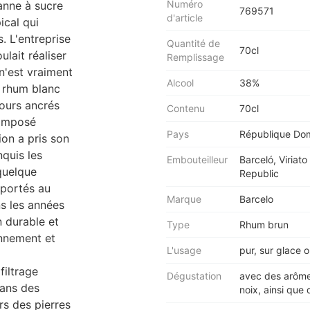
Numéro
anne à sucre
769571
d'article
ical qui
. L'entreprise
Quantité de
70cl
lait réaliser
Remplissage
n'est vraiment
Alcool
38%
n rhum blanc
jours ancrés
Contenu
70cl
 imposé
Pays
République Dom
ion a pris son
quis les
Embouteilleur
Barceló, Viriat
quelque
Republic
xportés au
Marque
Barcelo
s les années
n durable et
Type
Rhum brun
nnement et
L'usage
pur, sur glace 
filtrage
Dégustation
avec des arômes
dans des
noix, ainsi que 
rs des pierres