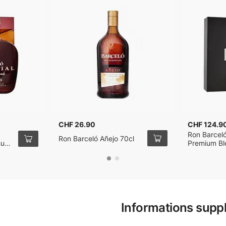
CHF 26.90
CHF 124.9
Ron Barceló
Ron Barceló Añejo 70cl
hum
Premium Bl
Aniversario
Informations supp