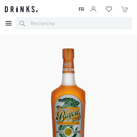
FR
Se connecter
Listes d'envies
Mon Pani
Search