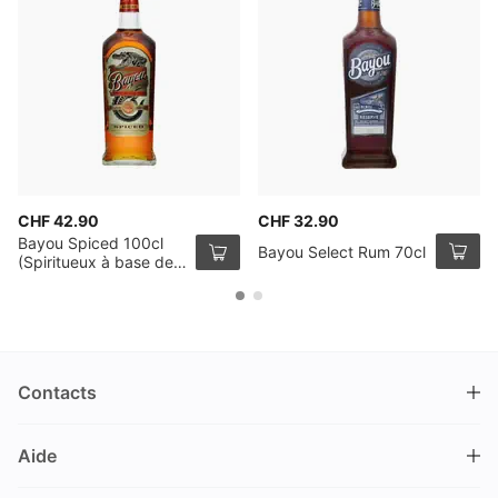
CHF 42.90
CHF 32.90
Bayou Spiced 100cl
Bayou Select Rum 70cl
(Spiritueux à base de
Rhum)
Contacts
DRINKS.CH / Silverbogen AG
Aide
Nüschelerstrasse 35
8001 Zürich