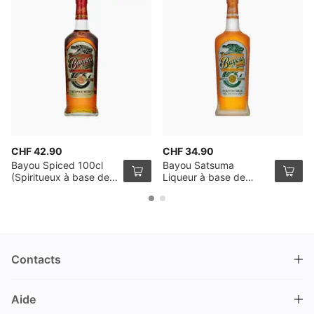
CHF 42.90
CHF 34.90
Bayou Spiced 100cl
Bayou Satsuma
(Spiritueux à base de
Liqueur à base de
Rhum)
Rhum 100cl
Contacts
DRINKS.CH / Silverbogen AG
Aide
Nüschelerstrasse 35