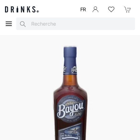
FR
Se connecter
Listes d'envies
Mon Pani
Search