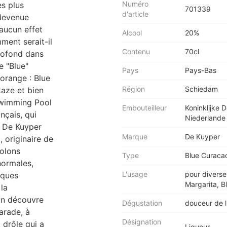
Numéro
es plus
701339
d'article
 devenue
 aucun effet
Alcool
20%
mment serait-il
Contenu
70cl
rofond dans
e "Blue"
Pays
Pays-Bas
'orange : Blue
Région
Schiedam
kaze et bien
Swimming Pool
Embouteilleur
Koninklijke
nçais, qui
Niederlande
. De Kuyper
Marque
De Kuyper
, originaire de
colons
Type
Blue Curacao
normales,
L'usage
pour diverse
iques
Margarita, B
 la
'on découvre
Dégustation
douceur de l
arade, à
Désignation
 drôle qui a
Liqueur