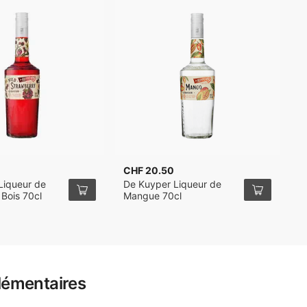
CHF 20.50
C
Liqueur de
De Kuyper Liqueur de
D
 Bois 70cl
Mangue 70cl
P
lémentaires