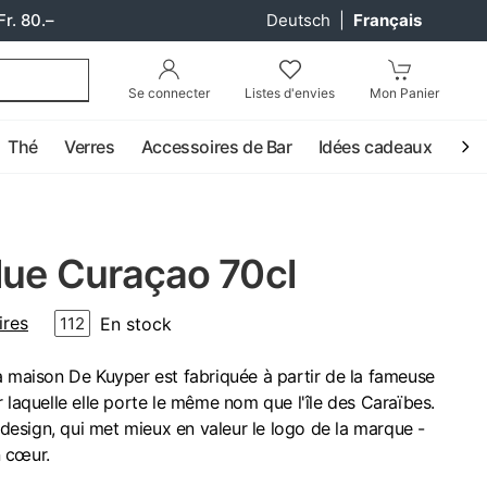
Fr. 80.–
Deutsch
|
Français
Se connecter
Listes d'envies
Mon Panier
Thé
Verres
Accessoires de Bar
Idées cadeaux
Coc
lue Curaçao 70cl
res
En stock
112
a maison De Kuyper est fabriquée à partir de la fameuse
 laquelle elle porte le même nom que l'île des Caraïbes.
esign, qui met mieux en valeur le logo de la marque -
 cœur.