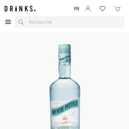
FR
Se connecter
Listes d'envies
Mon Pani
Search