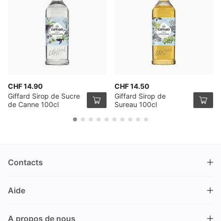
CHF 14.90
CHF 14.50
Giffard Sirop de Sucre
Giffard Sirop de
de Canne 100cl
Sureau 100cl
Contacts
DRINKS.CH / Silverbogen AG
Aide
Nüschelerstrasse 35
8001 Zürich
FAQ
Suisse
A propos de nous