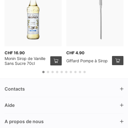
CHF 16.90
CHF 4.90
Monin Sirop de Vanille
Giffard Pompe à Sirop
Sans Sucre 70cl
Contacts
DRINKS.CH / Silverbogen AG
Aide
Nüschelerstrasse 35
8001 Zürich
FAQ
Suisse
A propos de nous
Processus de commande