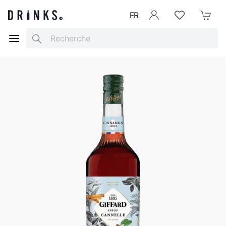
FR
Se connecter
Listes d'envies
Mon Pani
Search