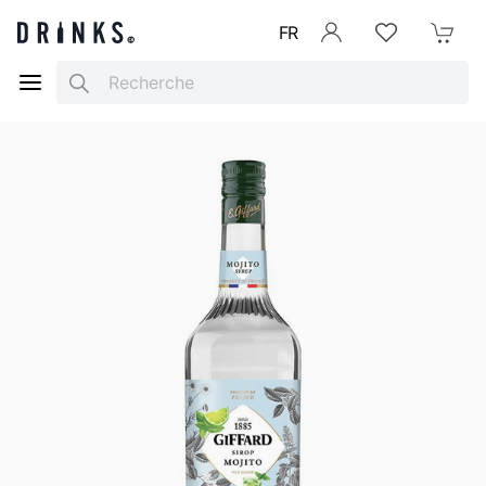
FR
Se connecter
Listes d'envies
Mon Pani
Search