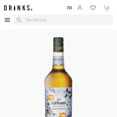
FR
Se connecter
Listes d'envies
Mon Pani
Search