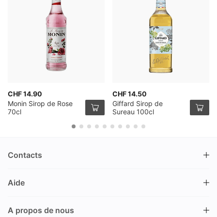
CHF 14.90
CHF 14.50
Monin Sirop de Rose
Giffard Sirop de
70cl
Sureau 100cl
Contacts
DRINKS.CH / Silverbogen AG
Aide
Nüschelerstrasse 35
8001 Zürich
FAQ
Suisse
A propos de nous