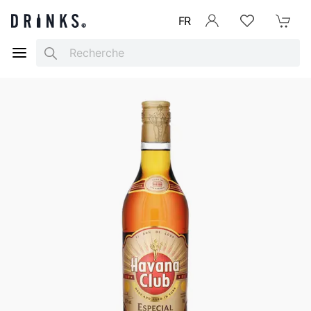
FR
Se connecter
Listes d'envies
Mon Pani
Search