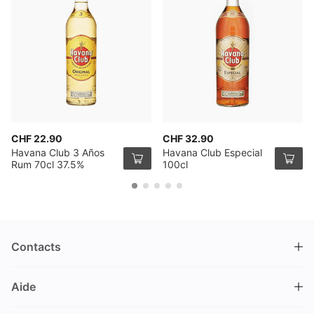
CHF 22.90
CHF 32.90
Havana Club 3 Años
Havana Club Especial
Rum 70cl 37.5%
100cl
Contacts
DRINKS.CH / Silverbogen AG
Aide
Nüschelerstrasse 35
8001 Zürich