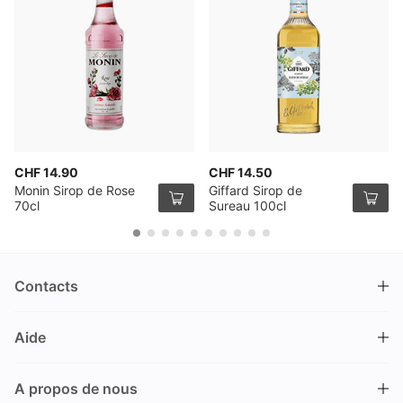
CHF 14.90
CHF 14.50
Monin Sirop de Rose
Giffard Sirop de
70cl
Sureau 100cl
Contacts
DRINKS.CH / Silverbogen AG
Aide
Nüschelerstrasse 35
8001 Zürich
FAQ
Suisse
A propos de nous
Processus de commande