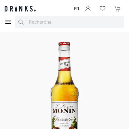
FR
Se connecter
Listes d'envies
Mon Pani
Search