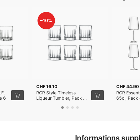
–10%
CHF 16.10
CHF 44.90
.F.
RCR Style Timeless
RCR Essenti
e 6
Liqueur Tumbler, Pack de
65cl, Pack
6
Informations supp