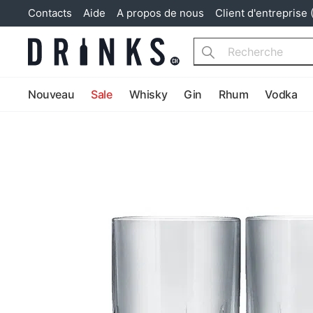
Contacts
Aide
A propos de nous
Client d'entreprise 
Search
Nouveau
Sale
Whisky
Gin
Rhum
Vodka