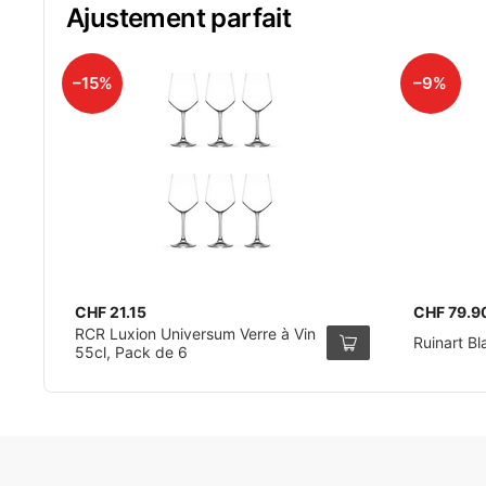
Ajustement parfait
–15%
–9%
CHF 21.15
CHF 79.9
RCR Luxion Universum Verre à Vin
Ruinart Bl
55cl, Pack de 6