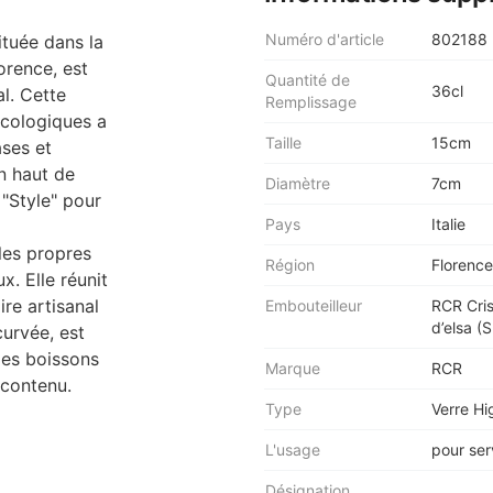
Numéro d'article
802188
ituée dans la
orence, est
Quantité de
36cl
al. Cette
Remplissage
écologiques a
Taille
15cm
ases et
on haut de
Diamètre
7cm
"Style" pour
Pays
Italie
 les propres
Région
Florence
x. Elle réunit
re artisanal
Embouteilleur
RCR Crist
d’elsa (SI
curvée, est
des boissons
Marque
RCR
 contenu.
Type
Verre Hi
L'usage
pour ser
Désignation