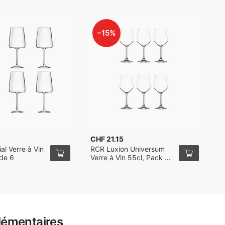
–15%
CHF 21.15
C
al Verre à Vin
RCR Luxion Universum
R
 de 6
Verre à Vin 55cl, Pack de
5
6
lémentaires