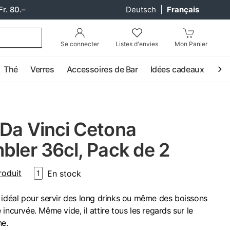
Fr. 80.–
Deutsch
|
Français
Se connecter
Listes d'envies
Mon Panier
Thé
Verres
Accessoires de Bar
Idées cadeaux
Coc
 Da Vinci Cetona
bler 36cl, Pack de 2
roduit
En stock
1
 idéal pour servir des long drinks ou même des boissons
incurvée. Même vide, il attire tous les regards sur le
ne.