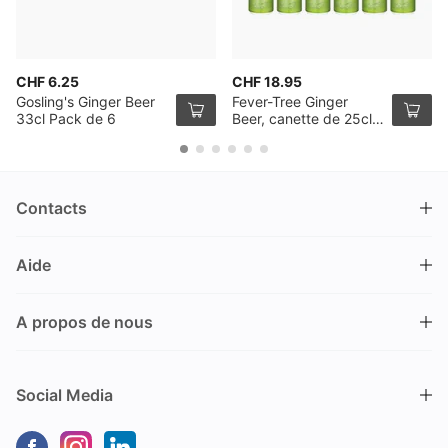
CHF 6.25
CHF 18.95
Gosling's Ginger Beer
Fever-Tree Ginger
33cl Pack de 6
Beer, canette de 25cl,
pack de 12
Contacts
DRINKS.CH / Silverbogen AG
Aide
Nüschelerstrasse 35
8001 Zürich
FAQ
Suisse
A propos de nous
Processus de commande
Service clientèle
Contacts
Encaisser un bon
+41 44 520 09 09
Social Media
info@drinks.ch
A propos de nous
Livraison & Pick-up
Du lundi au vendredi
Historique
Options de Payement
9.00 – 12.00 et de 13.30 – 17.00