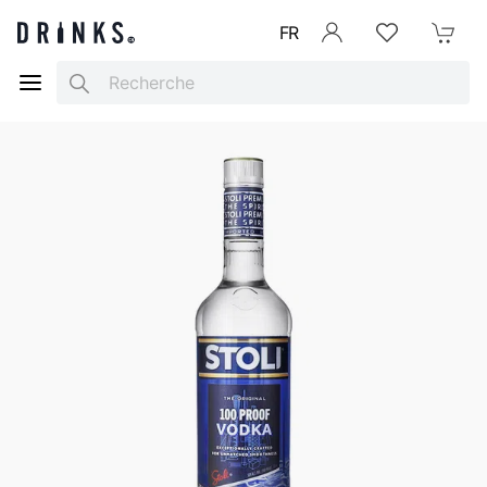
FR
Se connecter
Listes d'envies
Mon Pani
Search