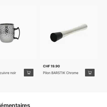
CHF 19.90
C
cuivre noir
Pilon BARSTIK Chrome
B
lémentaires