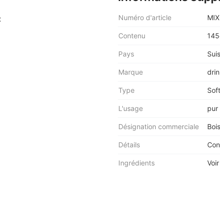
Numéro d'article
MI
:
Contenu
145
Pays
Sui
Marque
dri
Type
Sof
L'usage
pur
Désignation commerciale
Boi
Détails
Con
Ingrédients
Voir