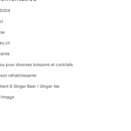
X0004
cl
sse
nks.ch
tdrink
 ou pour diverses boissons et cocktails
sson rafraîchissante
tient 8 Ginger Beer / Ginger Ale
 l'image