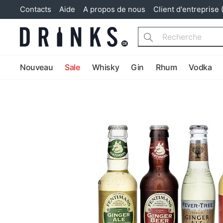
Contacts
Aide
A propos de nous
Client d'entreprise 
Search
Nouveau
Sale
Whisky
Gin
Rhum
Vodka