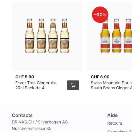
–30%
CHF 5.90
CHF 6.90
Fever-Tree Ginger Ale
Swiss Mountain Spri
20cl Pack de 4
South Beans Ginger A
Pack de 4
Contacts
Aide
DRINKS.CH / Silverbogen AG
Retours
Nüschelerstrasse 35
Conditions G