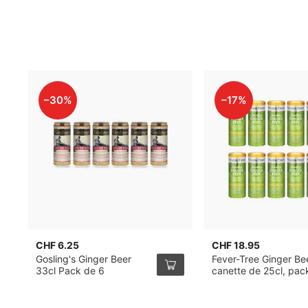
–30%
–17%
CHF 6.25
CHF 18.95
Gosling's Ginger Beer
Fever-Tree Ginger Be
33cl Pack de 6
canette de 25cl, pac
12