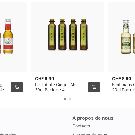
CHF 9.90
CHF 8.90
ng
Le Tribute Ginger Ale
Fentimans G
le,
20cl Pack de 4
20cl Pack 
A propos de nous
Contacts
énérales
A propos de nous