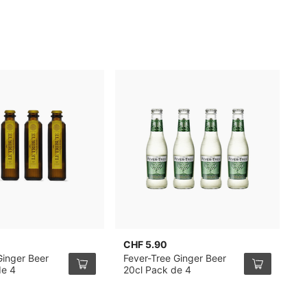
CHF 5.90
C
Ginger Beer
Fever-Tree Ginger Beer
F
de 4
20cl Pack de 4
5