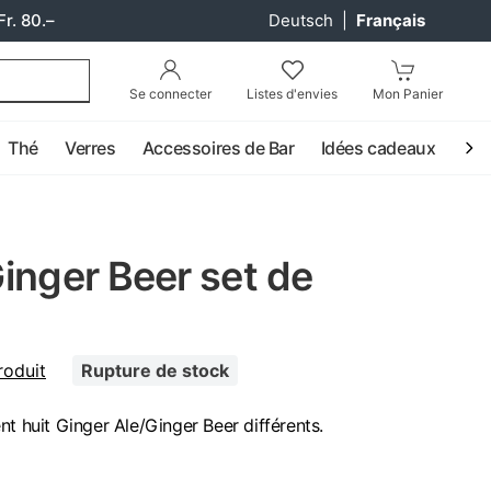
Fr. 80.–
Deutsch
|
Français
Se connecter
Listes d'envies
Mon Panier
Thé
Verres
Accessoires de Bar
Idées cadeaux
Coc
inger Beer set de
roduit
Rupture de stock
nt huit Ginger Ale/Ginger Beer différents.