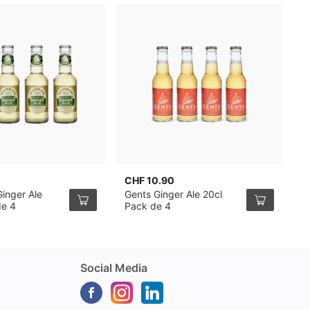
CHF 10.90
C
inger Ale
Gents Ginger Ale 20cl
S
de 4
Pack de 4
G
4
Social Media