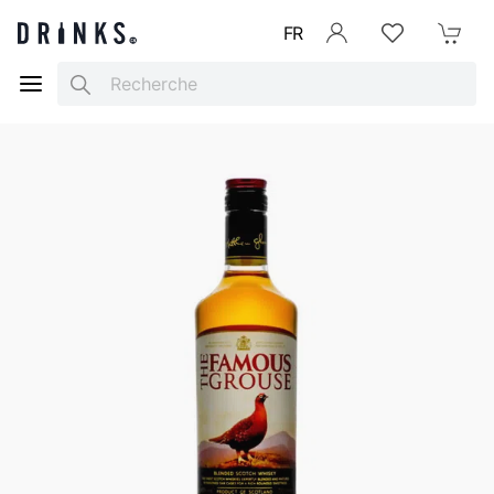
FR
Se connecter
Listes d'envies
Mon Pani
Search