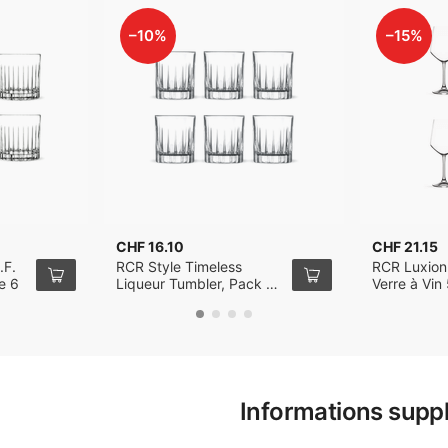
–10%
–15%
CHF 16.10
CHF 21.15
.F.
RCR Style Timeless
RCR Luxion
e 6
Liqueur Tumbler, Pack de
Verre à Vin
6
6
Informations supp