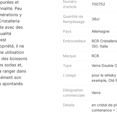
Numéro
épurées et
700752
d'article
nnalité. Peu
énérations y
Quantité de
36cl
istalleria
Remplissage
nte avec des
Pays
Allemagne
ualité
 est
Embouteilleur
RCR Cristalleri
opriété, il ne
(SI), Italia
e utilisation
Marque
RCR
r des boissons
es sodas et,
Type
Verre Double 
 à ranger dans
L'usage
pour le whisky 
rcément son
exemple, Old F
ts spontanés
Désignation
Verre
commerciale
Détails
en cristal de p
contenance = 