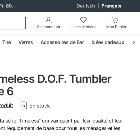
Fr. 80.–
Deutsch
|
Français
Se connecter
Listes d'envies
Mon Panier
Thé
Verres
Accessoires de Bar
Idées cadeaux
Coc
meless D.O.F. Tumbler
e 6
roduit
En stock
5
la série "Timeless" convainquent par leur qualité et leur
tent l’équipement de base pour tous les ménages et les