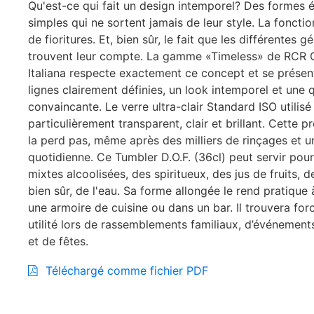
Qu'est-ce qui fait un design intemporel? Des formes 
simples qui ne sortent jamais de leur style. La fonctio
de fioritures. Et, bien sûr, le fait que les différentes g
trouvent leur compte. La gamme «Timeless» de RCR Cr
Italiana respecte exactement ce concept et se prése
lignes clairement définies, un look intemporel et une q
convaincante. Le verre ultra-clair Standard ISO utilisé
particulièrement transparent, clair et brillant. Cette pr
la perd pas, même après des milliers de rinçages et un
quotidienne. Ce Tumbler D.O.F. (36cl) peut servir pou
mixtes alcoolisées, des spiritueux, des jus de fruits, d
bien sûr, de l'eau. Sa forme allongée le rend pratique
une armoire de cuisine ou dans un bar. Il trouvera fo
utilité lors de rassemblements familiaux, d’événemen
et de fêtes.
Téléchargé comme fichier PDF