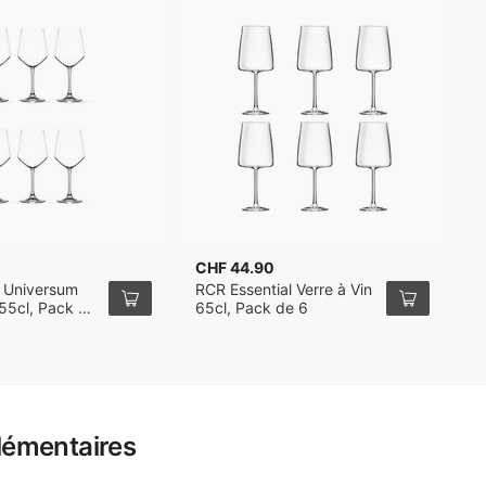
CHF 44.90
C
 Universum
RCR Essential Verre à Vin
R
 55cl, Pack de
65cl, Pack de 6
5
lémentaires