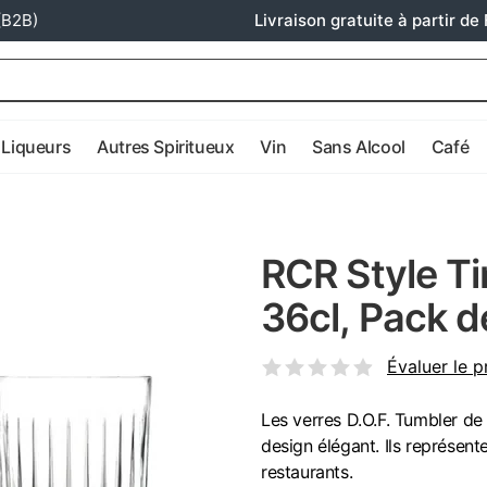
(B2B)
Livraison gratuite à partir de 
Liqueurs
Autres Spiritueux
Vin
Sans Alcool
Café
RCR Style Ti
36cl, Pack d
Évaluer le p
Les verres D.O.F. Tumbler de 
design élégant. Ils représen
restaurants.