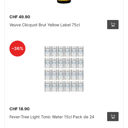
CHF 49.90
Veuve Clicquot Brut Yellow Label 75cl
–36%
CHF 18.90
Fever-Tree Light Tonic Water 15cl Pack de 24