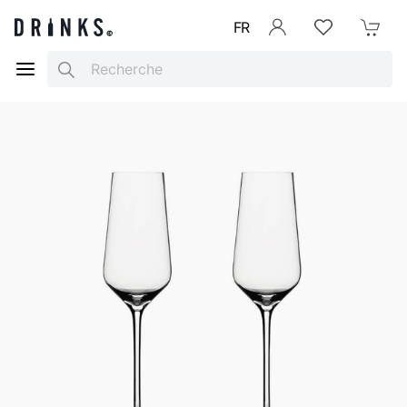
FR
Se connecter
Listes d'envies
Mon Pani
Search