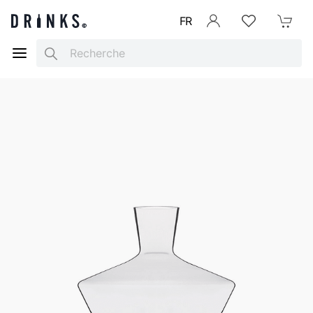
FR
Se connecter
Listes d'envies
Mon Pani
Search