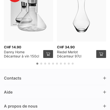
CHF 14.90
CHF 34.90
Danny Home
Riedel Merlot
Décanteur à vin 150cl
Décanteur 97cl
Contacts
DRINKS.CH / Silverbogen AG
Aide
Nüschelerstrasse 35
8001 Zürich
FAQ
Suisse
A propos de nous
Processus de commande