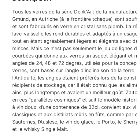
Tous les verres de la série Denk'Art de la manufacture
Gmünd, en Autriche (à la frontière tchèque) sont souff
et sont fabriqués en verre en cristal sans plomb. La r
lave-vaisselle les rend durables et adaptés à un usage
tout en étant agréablement légers et élégants avec d
minces. Mais ce n'est pas seulement le jeu de lignes d
courbées qui donne aux verres un aspect élégant et n
angles de 24, 48 et 72 degrés, utilisés pour la concep
verres, sont basés sur l’angle d'inclinaison de la terre
l'Antiquité, les angles étaient préférés lors de la cons
récipients de stockage, car il était connu que les alim
ainsi plus longtemps et avaient un meilleur goût. Zalto
en ces "parallèles cosmiques" et suit le modèle histor
à vin doux, d’une contenance de 32cl, convient aux v
classiques et aux distillats mûris en fûts, comme par 
Sauternes, l’Auslese, le vin de glace, le Porto, le Sher
et le whisky Single Malt.