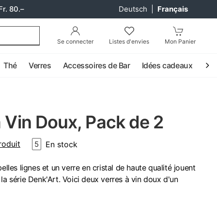
Fr. 80.–
Deutsch
|
Français
Se connecter
Listes d'envies
Mon Panier
Thé
Verres
Accessoires de Bar
Idées cadeaux
Coc
à Vin Doux, Pack de 2
roduit
En stock
5
elles lignes et un verre en cristal de haute qualité jouent
la série Denk'Art. Voici deux verres à vin doux d'un