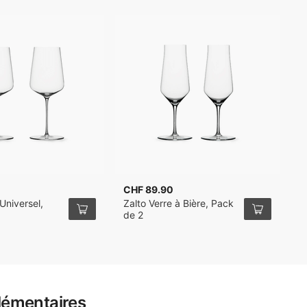
CHF 89.90
C
Universel,
Zalto Verre à Bière, Pack
Z
de 2
P
lémentaires