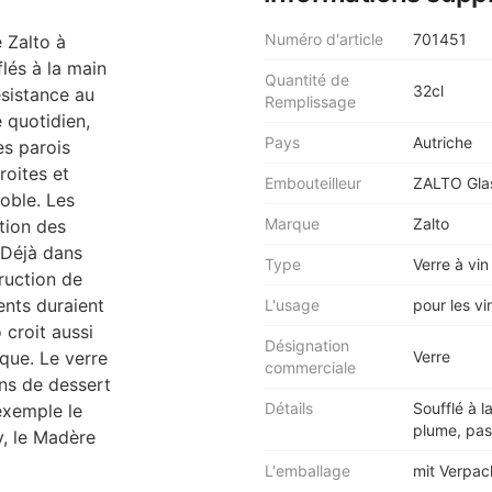
Numéro d'article
701451
 Zalto à
lés à la main
Quantité de
32cl
ésistance au
Remplissage
 quotidien,
Pays
Autriche
es parois
roites et
Embouteilleur
ZALTO Gla
oble. Les
Marque
Zalto
tion des
. Déjà dans
Type
Verre à vin
truction de
ents duraient
L'usage
pour les vi
 croit aussi
Désignation
ique. Le verre
Verre
commerciale
ins de dessert
Détails
Soufflé à 
exemple le
plume, pas
ry, le Madère
L'emballage
mit Verpa