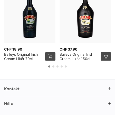
CHF 18.90
CHF 37.90
Baileys Original Irish
Baileys Original Irish
Cream Likör 70cl
Cream Likör 150cl
Kontakt
DRINKS.CH / Silverbogen AG
Hilfe
Nüschelerstrasse 35
8001 Zürich
FAQ