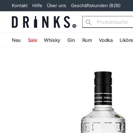
Kontakt
Hilfe
Über uns
Geschäftskunden (B2B)
Search
Neu
Sale
Whisky
Gin
Rum
Vodka
Likör