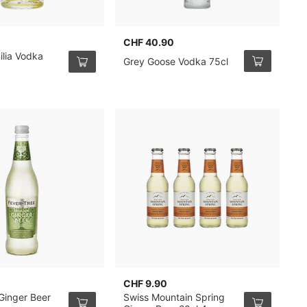
CHF 40.90
C
ilia Vodka
Grey Goose Vodka 75cl
B
CHF 9.90
C
Ginger Beer
Swiss Mountain Spring
F