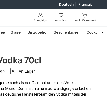
Deutsch
|
Français
Anmelden
Merkliste
Mein Warenkorb
Tee
Gläser
Barzubehör
Geschenkideen
Cocktail
Vodka 70cl
gen
An Lager
18
gerne auch als der Diamant unter den Vodkas
hne Grund. Denn nach einem aufwendigen, vierfachen
 das deutsche Herstellerteam den Vodka mittels der
.