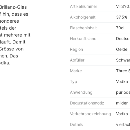
Artikelnummer
VTSY0
rillanz-Glas
 hin, dass es
Alkoholgehalt
37.5%
esonderes
tels der
Flascheninhalt
70cl
lat mehrere mit
Herkunftsland
Deutsc
läuft. Damit
 Grösse von
Region
Oelde,
rnen. Das
Abfüller
Schwar
odka
.
Marke
Three 
Typ
Vodka
Anwendung
pur ode
Degustationsnotiz
milder,
Verkehrsbezeichnung
Vodka
Details
vierfac