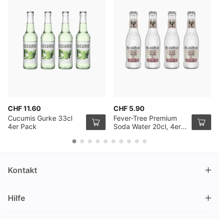
CHF 11.60
CHF 5.90
Cucumis Gurke 33cl
Fever-Tree Premium
4er Pack
Soda Water 20cl, 4er
Pack
Kontakt
DRINKS.CH / Silverbogen AG
Hilfe
Nüschelerstrasse 35
8001 Zürich
FAQ