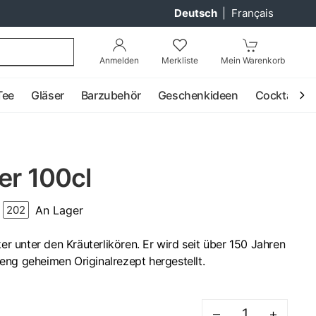
Deutsch
|
Français
Anmelden
Merkliste
Mein Warenkorb
Tee
Gläser
Barzubehör
Geschenkideen
Cocktail
er 100cl
An Lager
202
ker unter den Kräuterlikören. Er wird seit über 150 Jahren
eng geheimen Originalrezept hergestellt.
–
+