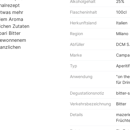
Alkoholgehalt
25%
nalrezept
 etwas mehr
Flascheninhalt
100cl
 dem Aroma
Herkunftsland
Italien
lchen Zutaten
ari Bitter
Region
Milano
n gewonnenem
Abfüller
DCM S.p
lanzlichen
Marke
Campar
Typ
Aperitif
Anwendung
"on the
für Dri
Degustationsnotiz
bitter-
Verkehrsbezeichnung
Bitter
Details
mazerie
Frücht