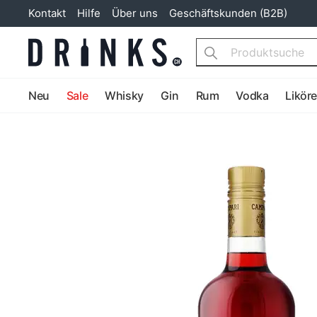
Kontakt
Hilfe
Über uns
Geschäftskunden (B2B)
Search
Neu
Sale
Whisky
Gin
Rum
Vodka
Likör