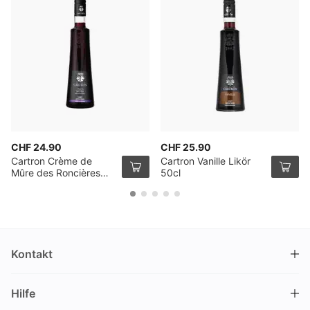
CHF 24.90
CHF 25.90
Cartron Crème de
Cartron Vanille Likör
Mûre des Roncières
50cl
50cl
Kontakt
DRINKS.CH / Silverbogen AG
Hilfe
Nüschelerstrasse 35