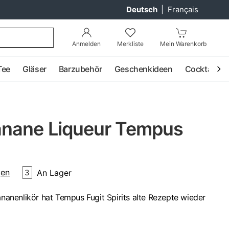
Deutsch
|
Français
Anmelden
Merkliste
Mein Warenkorb
Tee
Gläser
Barzubehör
Geschenkideen
Cocktail
nane Liqueur Tempus
gen
An Lager
3
Bananenlikör hat Tempus Fugit Spirits alte Rezepte wieder