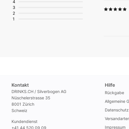
4
3
2
1
Kontakt
Hilfe
DRINKS.CH / Silverbogen AG
Rückgabe
Nüschelerstrasse 35
Allgemeine 
8001 Zürich
Datenschutz
Schweiz
Versandarte
Kundendienst
Impressum
+41 44 520 09 09