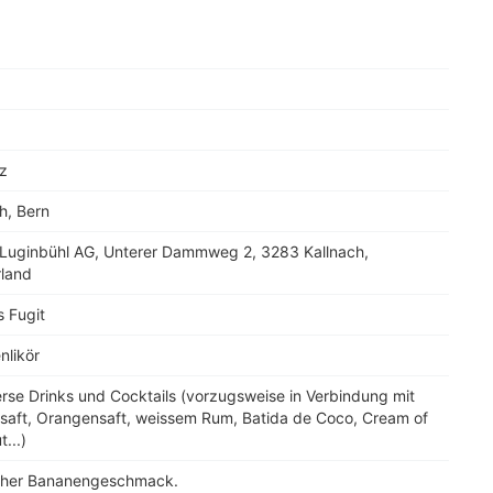
9
z
h, Bern
 Luginbühl AG, Unterer Dammweg 2, 3283 Kallnach,
rland
 Fugit
nlikör
erse Drinks und Cocktails (vorzugsweise in Verbindung mit
saft, Orangensaft, weissem Rum, Batida de Coco, Cream of
...)
icher Bananengeschmack.