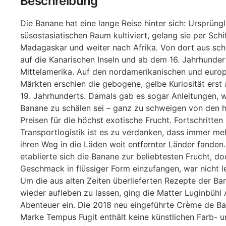
Beschreibung
Die Banane hat eine lange Reise hinter sich: Ursprüngl
süsostasiatischen Raum kultiviert, gelang sie per Schi
Madagaskar und weiter nach Afrika. Von dort aus scha
auf die Kanarischen Inseln und ab dem 16. Jahrhunde
Mittelamerika. Auf den nordamerikanischen und euro
Märkten erschien die gebogene, gelbe Kuriosität erst 
19. Jahrhunderts. Damals gab es sogar Anleitungen, w
Banane zu schälen sei – ganz zu schweigen von den 
Preisen für die höchst exotische Frucht. Fortschritten 
Transportlogistik ist es zu verdanken, dass immer m
ihren Weg in die Läden weit entfernter Länder fanden.
etablierte sich die Banane zur beliebtesten Frucht, do
Geschmack in flüssiger Form einzufangen, war nicht le
Um die aus alten Zeiten überlieferten Rezepte der Ba
wieder aufleben zu lassen, ging die Matter Luginbühl
Abenteuer ein. Die 2018 neu eingeführte Crème de B
Marke Tempus Fugit enthält keine künstlichen Farb- 