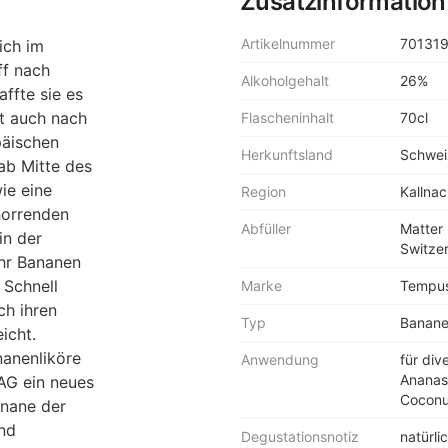
Zusatzinformation
Artikelnummer
70131
ich im
ff nach
Alkoholgehalt
26%
ffte sie es
rt auch nach
Flascheninhalt
70cl
päischen
Herkunftsland
Schwei
ab Mitte des
ie eine
Region
Kallnac
horrenden
Abfüller
Matter
in der
Switze
ehr Bananen
 Schnell
Marke
Tempus
ch ihren
Typ
Banane
icht.
nanenliköre
Anwendung
für div
Ananas
 AG ein neues
Coconut
anane der
und
Degustationsnotiz
natürl