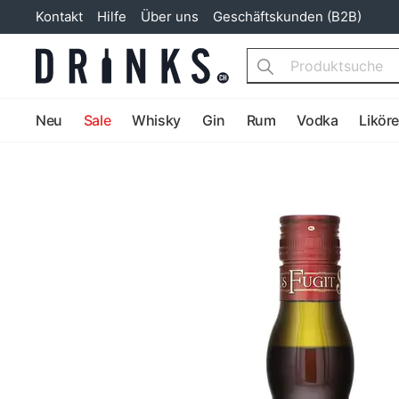
Kontakt
Hilfe
Über uns
Geschäftskunden (B2B)
Search
Neu
Sale
Whisky
Gin
Rum
Vodka
Likör