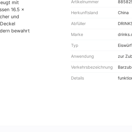
Artikelnummer
88582
eugt mit
ssen 16.5 x
Herkunftsland
China
ächer und
 Deckel
Abfüller
DRINKS
ondern bewahrt
Marke
drinks.
Typ
Eiswürf
Anwendung
zur Zub
Verkehrsbezeichnung
Barzub
Details
funktio