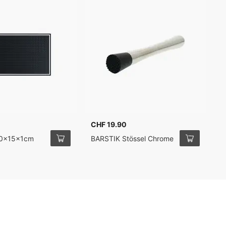
CHF 19.90
C
T
30x15x1cm
BARSTIK Stössel Chrome
5
2