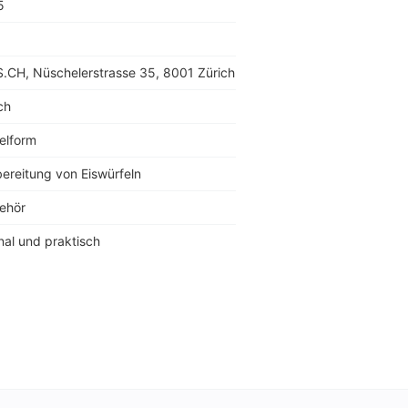
5
.CH, Nüschelerstrasse 35, 8001 Zürich
ch
elform
ereitung von Eiswürfeln
ehör
nal und praktisch