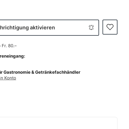
richtigung aktivieren
b
Fr. 80.–
areneingang:
ür Gastronomie & Getränkefachhändler
in Konto