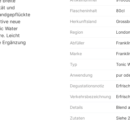
e breite
tät und
Flascheninhalt
80cl
handgepflückte
tive neue
Herkunftsland
Grossbr
nic Water
Region
Londo
e. Leicht
le Ergänzung
Abfüller
Frankli
Marke
Frankli
Typ
Tonic 
Anwendung
pur ode
Degustationsnotiz
Erfrisc
Verkehrsbezeichnung
Erfris
Details
Blend 
Zutaten
Siehe 2