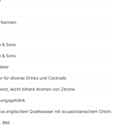
itannien
n
n & Sons
n & Sons
Water
r für diverse Drinks und Cocktails
hend, leicht bittere Aromen von Zitrone
chungsgetränk
aus englischem Quellwasser mit ecuadorianischem Chinin.
. Bild