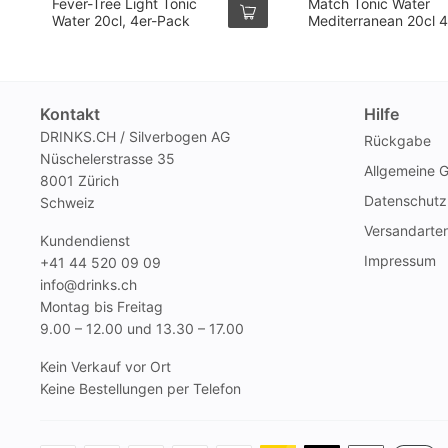
Fever-Tree Light Tonic
Match Tonic Water
Water 20cl, 4er-Pack
Mediterranean 20cl 4
Pack
Kontakt
Hilfe
DRINKS.CH / Silverbogen AG
Rückgabe
Nüschelerstrasse 35
Allgemeine 
8001 Zürich
Datenschutz
Schweiz
Versandarte
Kundendienst
Impressum
+41 44 520 09 09
info@drinks.ch
Montag bis Freitag
9.00 – 12.00 und 13.30 – 17.00
Kein Verkauf vor Ort
Keine Bestellungen per Telefon