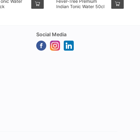
Tonic Water
Fever-Tree Premium
F
ack
Indian Tonic Water 50cl
M
W
Social Media