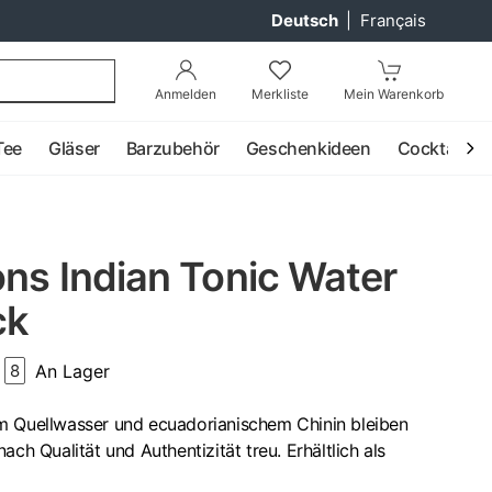
Deutsch
|
Français
Anmelden
Merkliste
Mein Warenkorb
Tee
Gläser
Barzubehör
Geschenkideen
Cocktail
ons Indian Tonic Water
ck
An Lager
8
m Quellwasser und ecuadorianischem Chinin bleiben
ach Qualität und Authentizität treu. Erhältlich als