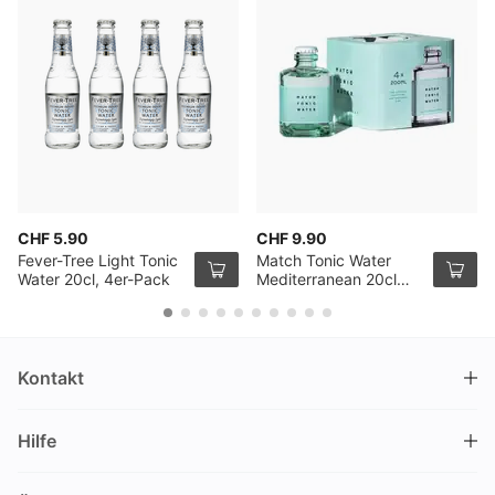
CHF 5.90
CHF 9.90
Fever-Tree Light Tonic
Match Tonic Water
Water 20cl, 4er-Pack
Mediterranean 20cl
4er Pack
Kontakt
DRINKS.CH / Silverbogen AG
Hilfe
Nüschelerstrasse 35
8001 Zürich
FAQ
Schweiz