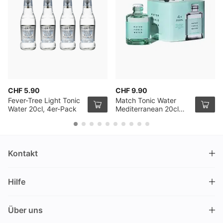
CHF 5.90
CHF 9.90
Fever-Tree Light Tonic
Match Tonic Water
Water 20cl, 4er-Pack
Mediterranean 20cl
4er Pack
Kontakt
DRINKS.CH / Silverbogen AG
Hilfe
Nüschelerstrasse 35
8001 Zürich
FAQ
Schweiz
Über uns
Bestellvorgang