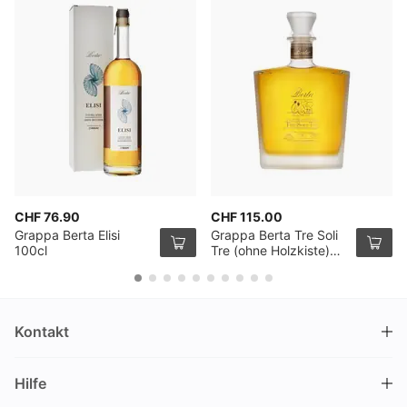
CHF 76.90
CHF 115.00
Grappa Berta Elisi
Grappa Berta Tre Soli
100cl
Tre (ohne Holzkiste)
70cl
Kontakt
DRINKS.CH / Silverbogen AG
Hilfe
Nüschelerstrasse 35
8001 Zürich