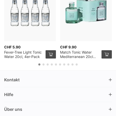
CHF 5.90
CHF 9.90
Fever-Tree Light Tonic
Match Tonic Water
Water 20cl, 4er-Pack
Mediterranean 20cl
4er Pack
Kontakt
DRINKS.CH / Silverbogen AG
Hilfe
Nüschelerstrasse 35
8001 Zürich
FAQ
Schweiz
Über uns
Bestellvorgang