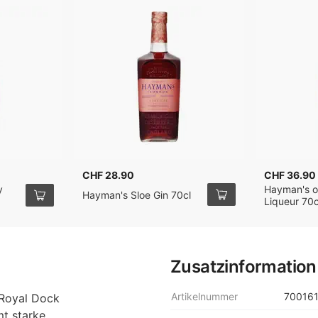
CHF 28.90
CHF 36.90
y
Hayman's o
Hayman's Sloe Gin 70cl
Liqueur 70c
Zusatzinformation
Artikelnummer
70016
 Royal Dock
mt starke