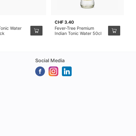
CHF 3.40
C
Tonic Water
Fever-Tree Premium
F
ack
Indian Tonic Water 50cl
M
W
Social Media