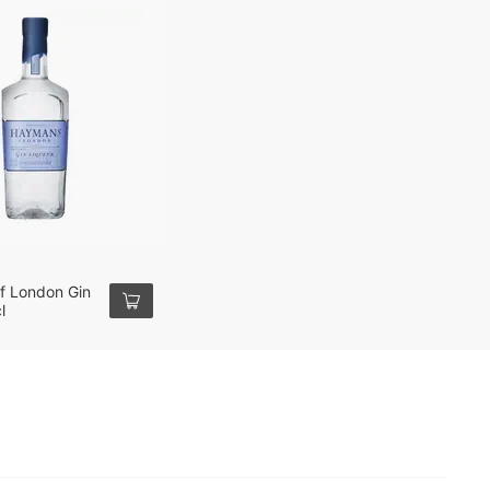
f London Gin
l
1