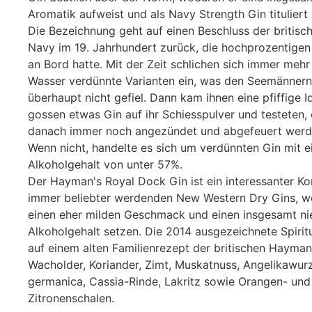
Aromatik aufweist und als Navy Strength Gin tituliert
Die Bezeichnung geht auf einen Beschluss der britisc
Navy im 19. Jahrhundert zurück, die hochprozentigen 
an Bord hatte. Mit der Zeit schlichen sich immer mehr b
Wasser verdünnte Varianten ein, was den Seemännern 
überhaupt nicht gefiel. Dann kam ihnen eine pfiffige I
gossen etwas Gin auf ihr Schiesspulver und testeten,
danach immer noch angezündet und abgefeuert werd
Wenn nicht, handelte es sich um verdünnten Gin mit 
Alkoholgehalt von unter 57%.
Der Hayman's Royal Dock Gin ist ein interessanter Ko
immer beliebter werdenden New Western Dry Gins, w
einen eher milden Geschmack und einen insgesamt ni
Alkoholgehalt setzen. Die 2014 ausgezeichnete Spirit
auf einem alten Familienrezept der britischen Hayman
Wacholder, Koriander, Zimt, Muskatnuss, Angelikawurze
germanica, Cassia-Rinde, Lakritz sowie Orangen- und
Zitronenschalen.