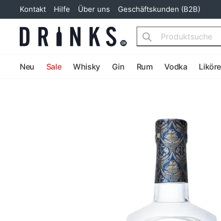
Kontakt
Hilfe
Über uns
Geschäftskunden (B2B)
Search
Neu
Sale
Whisky
Gin
Rum
Vodka
Likör