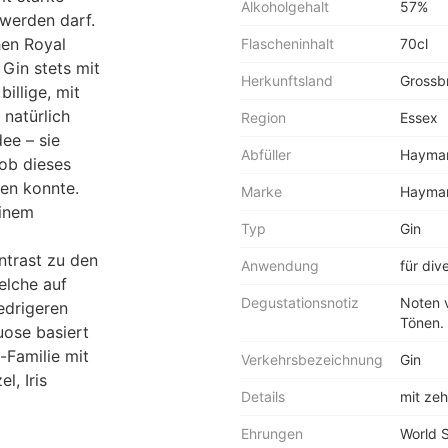
Alkoholgehalt
57%
 werden darf.
hen Royal
Flascheninhalt
70cl
Gin stets mit
Herkunftsland
Grossbr
illige, mit
natürlich
Region
Essex
dee – sie
Abfüller
Hayman
 ob dieses
en konnte.
Marke
Hayma
einem
Typ
Gin
ntrast zu den
Anwendung
für div
elche auf
Degustationsnotiz
Noten v
edrigeren
Tönen.
uose basiert
-Familie mit
Verkehrsbezeichnung
Gin
l, Iris
Details
mit zeh
Ehrungen
World S