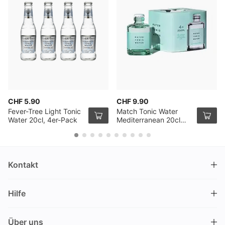
CHF 5.90
CHF 9.90
Fever-Tree Light Tonic
Match Tonic Water
Water 20cl, 4er-Pack
Mediterranean 20cl
4er Pack
Kontakt
DRINKS.CH / Silverbogen AG
Hilfe
Nüschelerstrasse 35
8001 Zürich
FAQ
Schweiz
Über uns