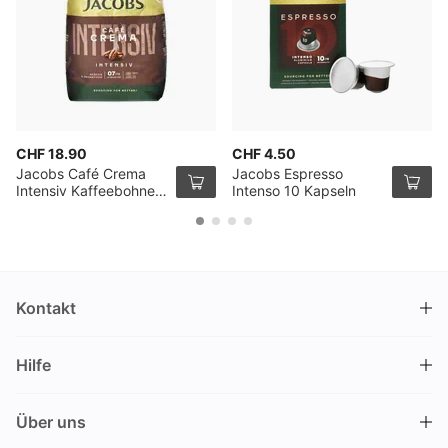
CHF 18.90
CHF 4.50
Jacobs Café Crema
Jacobs Espresso
Intensiv Kaffeebohnen
Intenso 10 Kapseln
1kg
Kontakt
DRINKS.CH / Silverbogen AG
Hilfe
Nüschelerstrasse 35
8001 Zürich
FAQ
Schweiz
Über uns
Bestellvorgang