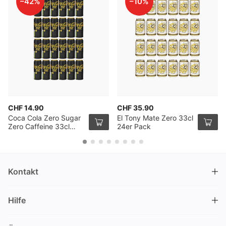
–42%
–10%
CHF 14.90
CHF 35.90
Coca Cola Zero Sugar
El Tony Mate Zero 33cl
Zero Caffeine 33cl
24er Pack
24er Pack
Kontakt
DRINKS.CH / Silverbogen AG
Hilfe
Nüschelerstrasse 35
8001 Zürich
FAQ
Schweiz