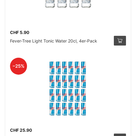
CHF 5.90
Fever-Tree Light Tonic Water 20cl, 4er-Pack
–25%
CHF 25.90