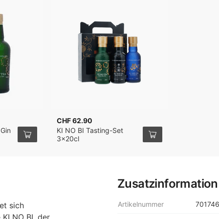
CHF 62.90
 Gin
KI NO BI Tasting-Set
3x20cl
Zusatzinformation
Artikelnummer
70174
et sich
 KI NO BI, der