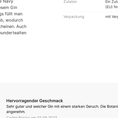
ie Navy
Zutaten
Ein Zu
(EU) Nr
iesem Gin
gs füllt man
Verpackung
mit Ve
 ab, wodurch
cheinen. Auch
hundertealten
Hervorragender Geschmack
Sehr guter und weicher Gin mit einem starken Geruch. Die Botani
angenehm.
Carine Rappo am 10.09.2023