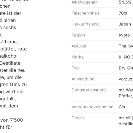
Alkoholgehalt
54.5%
schen
re ist der
Flascheninhalt
70cl
llerien
Herkunftsland
Japan
n sechs
,
Region
Kyoto
 Zitrone,
Abfüller
The Kyo
lätter, rote
salkohol
Marke
KI NO 
Destillate
Typ
Dry Gin
ter die neu
he, um die
Anwendung
vorzugs
gten Gins zu
Degustationsnotiz
mit Wac
g wird die
Pfeffer
gefüllt,
 mit dem
Verkehrsbezeichnung
Gin
Details
mit elf
e von 7'500
destilli
ht für