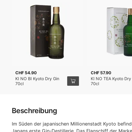
CHF 54.90
CHF 57.90
KI NO BI Kyoto Dry Gin
KI NO TEA Kyoto Dry
70cl
70cl
Beschreibung
Im Süden der japanischen Millionenstadt Kyoto befind
Japans erste Gin-Destillerie. Das Flagschiff der Marke