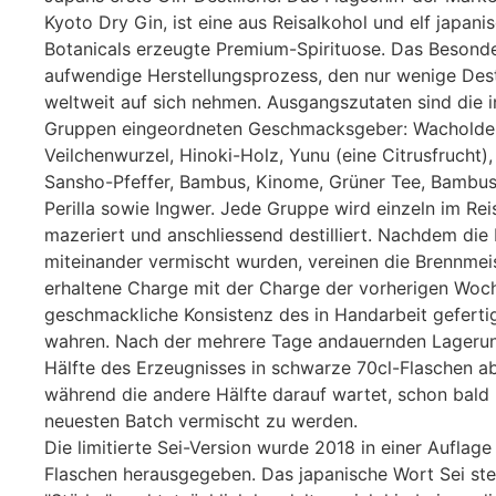
Kyoto Dry Gin, ist eine aus Reisalkohol und elf japani
Botanicals erzeugte Premium-Spirituose. Das Besonde
aufwendige Herstellungsprozess, den nur wenige Desti
weltweit auf sich nehmen. Ausgangszutaten sind die i
Gruppen eingeordneten Geschmacksgeber: Wacholder
Veilchenwurzel, Hinoki-Holz, Yunu (eine Citrusfrucht),
Sansho-Pfeffer, Bambus, Kinome, Grüner Tee, Bambusb
Perilla sowie Ingwer. Jede Gruppe wird einzeln im Rei
mazeriert und anschliessend destilliert. Nachdem die 
miteinander vermischt wurden, vereinen die Brennmeis
erhaltene Charge mit der Charge der vorherigen Woc
geschmackliche Konsistenz des in Handarbeit geferti
wahren. Nach der mehrere Tage andauernden Lagerun
Hälfte des Erzeugnisses in schwarze 70cl-Flaschen ab
während die andere Hälfte darauf wartet, schon bald
neuesten Batch vermischt zu werden.
Die limitierte Sei-Version wurde 2018 in einer Auflag
Flaschen herausgegeben. Das japanische Wort Sei ste