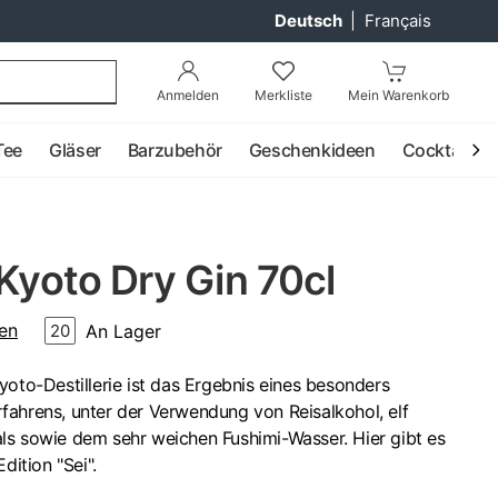
Deutsch
|
Français
Anmelden
Merkliste
Mein Warenkorb
Tee
Gläser
Barzubehör
Geschenkideen
Cocktail
 Kyoto Dry Gin 70cl
en
An Lager
20
yoto-Destillerie ist das Ergebnis eines besonders
fahrens, unter der Verwendung von Reisalkohol, elf
ls sowie dem sehr weichen Fushimi-Wasser. Hier gibt es
dition "Sei".