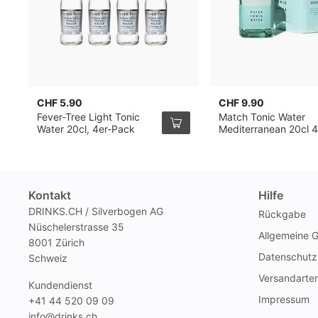
CHF 5.90
CHF 9.90
Fever-Tree Light Tonic
Match Tonic Water
Water 20cl, 4er-Pack
Mediterranean 20cl 4
Pack
Kontakt
Hilfe
DRINKS.CH / Silverbogen AG
Rückgabe
Nüschelerstrasse 35
Allgemeine 
8001 Zürich
Datenschutz
Schweiz
Versandarte
Kundendienst
Impressum
+41 44 520 09 09
info@drinks.ch