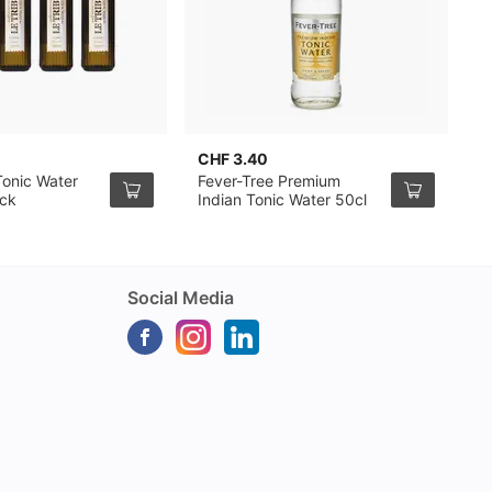
CHF 3.40
C
Tonic Water
Fever-Tree Premium
F
ack
Indian Tonic Water 50cl
M
W
Social Media