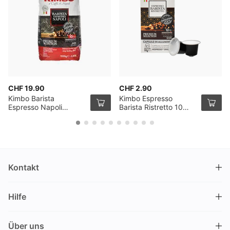
CHF 19.90
CHF 2.90
Kimbo Barista
Kimbo Espresso
Espresso Napoli
Barista Ristretto 10
Kaffeebohnen 1kg
Kapseln
Kontakt
DRINKS.CH / Silverbogen AG
Hilfe
Nüschelerstrasse 35
8001 Zürich
FAQ
Schweiz
Über uns