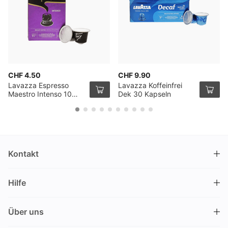
CHF 4.50
CHF 9.90
Lavazza Espresso
Lavazza Koffeinfrei
Maestro Intenso 10
Dek 30 Kapseln
Kapseln
Kontakt
DRINKS.CH / Silverbogen AG
Hilfe
Nüschelerstrasse 35
8001 Zürich
FAQ
Schweiz
Über uns
Bestellvorgang
Kundendienst