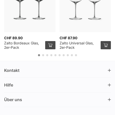
CHF 89.90
CHF 87.90
Zalto Bordeaux Glas,
Zalto Universal Glas,
2er-Pack
2er-Pack
Kontakt
DRINKS.CH / Silverbogen AG
Hilfe
Nüschelerstrasse 35
8001 Zürich
FAQ
Schweiz
Über uns
Bestellvorgang
Kundendienst
Kontakt
Gutschein einlösen
+41 44 520 09 09