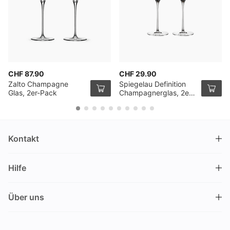
CHF 87.90
CHF 29.90
Zalto Champagne
Spiegelau Definition
Glas, 2er-Pack
Champagnerglas, 2er
Pack
Kontakt
DRINKS.CH / Silverbogen AG
Hilfe
Nüschelerstrasse 35
8001 Zürich
FAQ
Schweiz
Über uns
Bestellvorgang
Kundendienst
Kontakt
Gutschein einlösen
+41 44 520 09 09