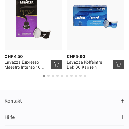
CHF 4.50
CHF 9.90
Lavazza Espresso
Lavazza Koffeinfrei
Maestro Intenso 10
Dek 30 Kapseln
Kapseln
Kontakt
DRINKS.CH / Silverbogen AG
Hilfe
Nüschelerstrasse 35
8001 Zürich